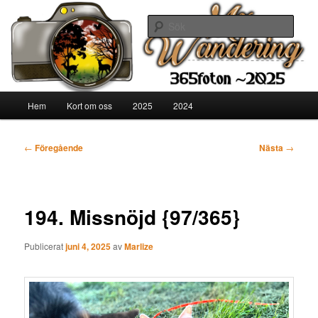
Hoppa
365 fotoutmaning, fru Mulle Meck, djurägare
till
Sök
primärt
innehåll
Mx Wandering
Huvudmeny
Hem
Kort om oss
2025
2024
Inläggsnavigering
←
Föregående
Nästa
→
194. Missnöjd {97/365}
Publicerat
juni 4, 2025
av
Marlize