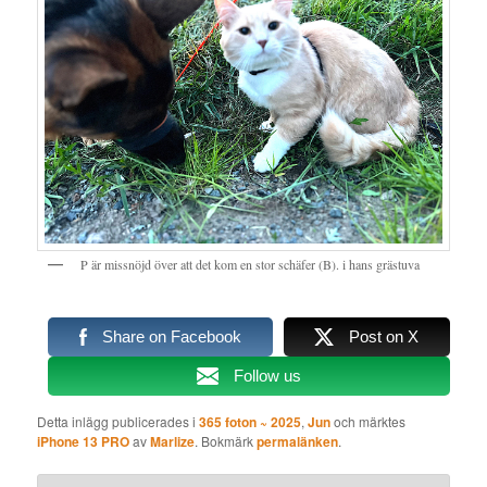
P är missnöjd över att det kom en stor schäfer (B). i hans grästuva
Share on Facebook
Post on X
Follow us
Detta inlägg publicerades i
365 foton ~ 2025
,
Jun
och märktes
iPhone 13 PRO
av
Marlize
. Bokmärk
permalänken
.