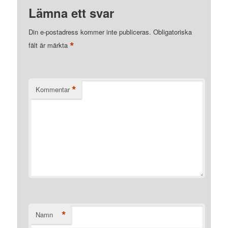
Lämna ett svar
Din e-postadress kommer inte publiceras.
Obligatoriska
*
fält är märkta
*
Kommentar
*
Namn