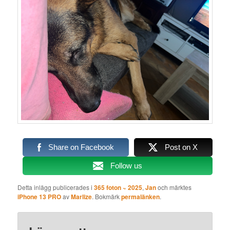
Share on Facebook
Post on X
Follow us
Detta inlägg publicerades i
365 foton ~ 2025
,
Jan
och märktes
iPhone 13 PRO
av
Marlize
. Bokmärk
permalänken
.