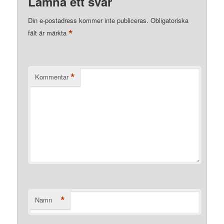
Lämna ett svar
Din e-postadress kommer inte publiceras.
Obligatoriska
*
fält är märkta
*
Kommentar
*
Namn