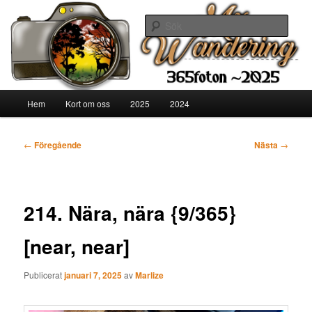
Hoppa
365 fotoutmaning, fru Mulle Meck, djurägare
till
Sök
primärt
innehåll
Mx Wandering
Huvudmeny
Hem
Kort om oss
2025
2024
Inläggsnavigering
←
Föregående
Nästa
→
214. Nära, nära {9/365}
[near, near]
Publicerat
januari 7, 2025
av
Marlize