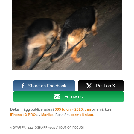
Share on Facebook
Post on X
Follow us
Detta inlägg publicerades i
365 foton ~ 2025
,
Jan
och märktes
iPhone 13 PRO
av
Marlize
. Bokmärk
permalänken
.
4 SVAR PÅ ”
222. OSKARP {5/365} [OUT OF FOCUS]
”