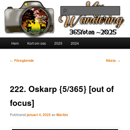
Hoppa
365 fotoutmaning, fru Mulle Meck, djurägare
till
Sök
primärt
innehåll
Mx Wandering
Huvudmeny
Hem
Kort om oss
2025
2024
Inläggsnavigering
←
Föregående
Nästa
→
222. Oskarp {5/365} [out of
focus]
Publicerat
januari 4, 2025
av
Marlize