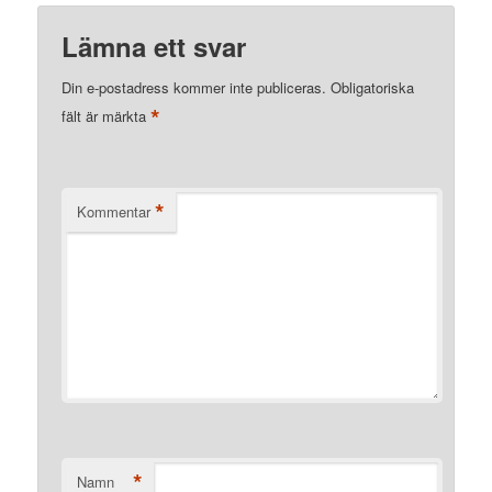
Lämna ett svar
Din e-postadress kommer inte publiceras.
Obligatoriska
*
fält är märkta
*
Kommentar
*
Namn